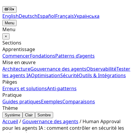
🌐
FR
▾
English
Deutsch
Español
Français
Українська
Menu
Menu
×
Sections
Apprentissage
Commencer
Fondations
Patterns d’agents
Mise en œuvre
Architecture
Gouvernance des agents
Observabilité
Tester
les agents IA
Optimisation
Sécurité
Outils & Intégrations
Pièges
Erreurs et solutions
Anti-patterns
Pratique
Guides pratiques
Exemples
Comparaisons
Thème
Système
Clair
Sombre
Accueil
/
Gouvernance des agents
/
Human Approval
pour les agents IA : comment contrôler en sécurité les