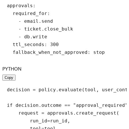
approvals:

  required_for:

    - email.send

    - ticket.close_bulk

    - db.write

  ttl_seconds: 300

PYTHON
Copy
decision = policy.evaluate(tool, user_conte
if decision.outcome == "approval_required":
    request = approvals.create_request(

        run_id=run_id,

        tool=tool,
