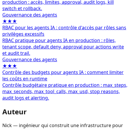
production : accès, limites, approval, audit logs, kill
switch et rollback.
Gouvernance des agents
★★★
RBAC pour les agents IA : contrôle d'accès par rôles sans
privilèges excessifs
RBAC pratique pour agents IA en production : rôles,
tenant scope, default deny, approval pour actions write
et audit trail.
Gouvernance des agents
★★★
Contrôle des budgets pour agents IA : comment limiter
les coûts en runtime
Contrôle budgétaire pratique en production : max_steps,
max_seconds, max_tool_calls, max_usd, stop reasons,
audit logs et alerting.
Auteur
Nick — ingénieur qui construit une infrastructure pour