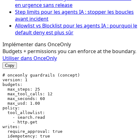
en urgence sans release
Step limits pour les agents IA : stopper les boucles
avant incident
Allowlist vs Blocklist pour les agents IA : pourquoi le
default deny est plus sûr
Implémenter dans OnceOnly
Budgets + permissions you can enforce at the boundary.
Utiliser dans OnceOnly
Copy
# onceonly guardrails (concept)

version: 1

budgets:

  max_steps: 25

  max_tool_calls: 12

  max_seconds: 60

  max_usd: 1.00

policy:

  tool_allowlist:

    - search.read

    - http.get

writes:

  require_approval: true

  idempotency: true
