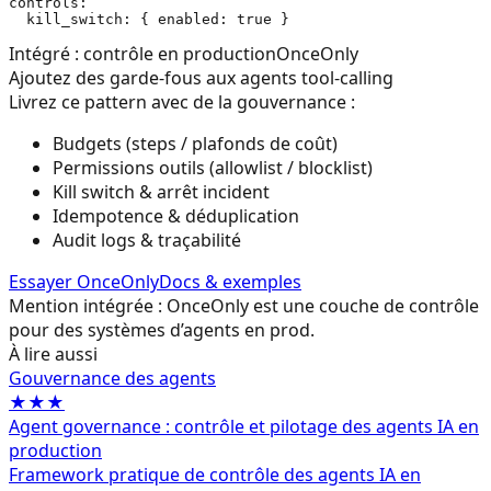
controls:

Intégré : contrôle en production
OnceOnly
Ajoutez des garde-fous aux agents tool-calling
Livrez ce pattern avec de la gouvernance :
Budgets (steps / plafonds de coût)
Permissions outils (allowlist / blocklist)
Kill switch & arrêt incident
Idempotence & déduplication
Audit logs & traçabilité
Essayer OnceOnly
Docs & exemples
Mention intégrée : OnceOnly est une couche de contrôle
pour des systèmes d’agents en prod.
À lire aussi
Gouvernance des agents
★★★
Agent governance : contrôle et pilotage des agents IA en
production
Framework pratique de contrôle des agents IA en