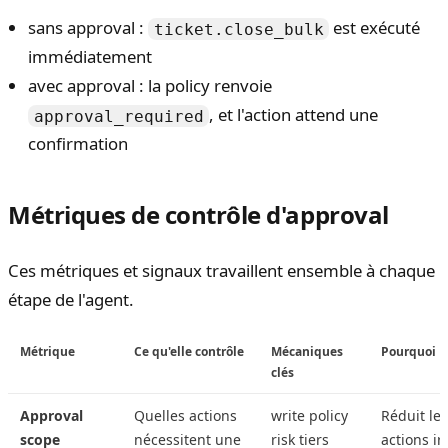
sans approval :
est exécuté
ticket.close_bulk
immédiatement
avec approval : la policy renvoie
, et l'action attend une
approval_required
confirmation
Métriques de contrôle d'approval
Ces métriques et signaux travaillent ensemble à chaque
étape de l'agent.
Métrique
Ce qu'elle contrôle
Mécaniques
Pourquoi
clés
Approval
Quelles actions
write policy
Réduit le 
scope
nécessitent une
risk tiers
actions ir