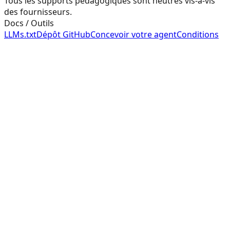
Tous les supports pédagogiques sont neutres vis-à-vis
des fournisseurs.
Docs / Outils
LLMs.txt
Dépôt GitHub
Concevoir votre agent
Conditions