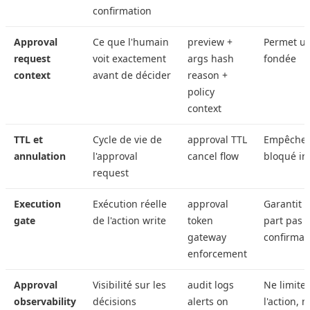
confirmation
Approval
Ce que l'humain
preview +
Permet un
request
voit exactement
args hash
fondée
context
avant de décider
reason +
policy
context
TTL et
Cycle de vie de
approval TTL
Empêche q
annulation
l'approval
cancel flow
bloqué in
request
Execution
Exécution réelle
approval
Garantit q
gate
de l'action write
token
part pas 
gateway
confirmat
enforcement
Approval
Visibilité sur les
audit logs
Ne limite
observability
décisions
alerts on
l'action, 