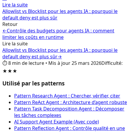
Lire la suite
Allowlist vs Blocklist pour les agents IA : pourquoi le
default deny est plus sûr
Retour
←
Contrôle des budgets pour agents IA : comment
limiter les coûts en runtime
Lire la suite
Allowlist vs Blocklist pour les agents IA : pourquoi le
default deny est plus sûr
→
⏱️
8
min de lecture
•
Mis à jour
25 mars 2026
Difficulté
:
★★★
Utilisé par les patterns
Pattern Research Agent : Chercher, vérifier, citer
Pattern ReAct Agent : Architecture d’agent robuste
Pattern Task Decomposition Agent : Décomposer
les tâches complexes
AI Support Agent Example (Avec code)
Pattern Reflection Agent : Contrôle qualité en une