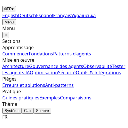
🌐
FR
▾
English
Deutsch
Español
Français
Українська
Menu
Menu
×
Sections
Apprentissage
Commencer
Fondations
Patterns d’agents
Mise en œuvre
Architecture
Gouvernance des agents
Observabilité
Tester
les agents IA
Optimisation
Sécurité
Outils & Intégrations
Pièges
Erreurs et solutions
Anti-patterns
Pratique
Guides pratiques
Exemples
Comparaisons
Thème
Système
Clair
Sombre
FR