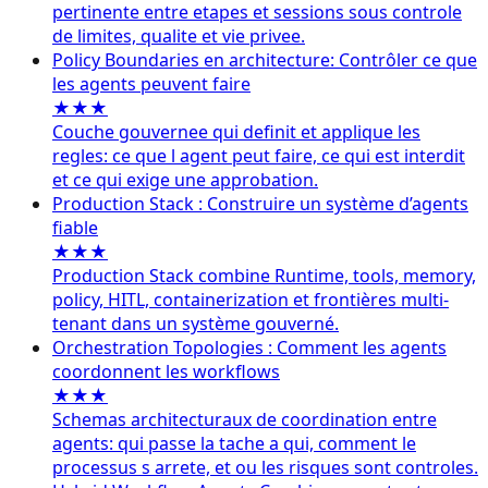
pertinente entre etapes et sessions sous controle
de limites, qualite et vie privee.
Policy Boundaries en architecture: Contrôler ce que
les agents peuvent faire
★★★
Couche gouvernee qui definit et applique les
regles: ce que l agent peut faire, ce qui est interdit
et ce qui exige une approbation.
Production Stack : Construire un système d’agents
fiable
★★★
Production Stack combine Runtime, tools, memory,
policy, HITL, containerization et frontières multi-
tenant dans un système gouverné.
Orchestration Topologies : Comment les agents
coordonnent les workflows
★★★
Schemas architecturaux de coordination entre
agents: qui passe la tache a qui, comment le
processus s arrete, et ou les risques sont controles.