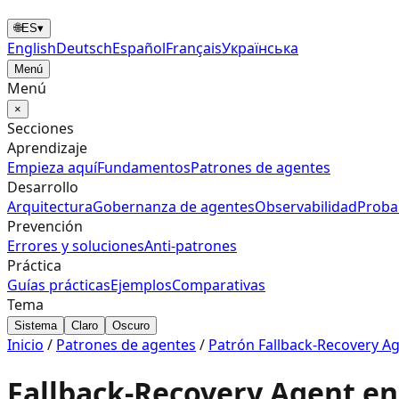
🌐
ES
▾
English
Deutsch
Español
Français
Українська
Menú
Menú
×
Secciones
Aprendizaje
Empieza aquí
Fundamentos
Patrones de agentes
Desarrollo
Arquitectura
Gobernanza de agentes
Observabilidad
Proba
Prevención
Errores y soluciones
Anti‑patrones
Práctica
Guías prácticas
Ejemplos
Comparativas
Tema
Sistema
Claro
Oscuro
Inicio
/
Patrones de agentes
/
Patrón Fallback-Recovery Ag
Fallback-Recovery Agent e