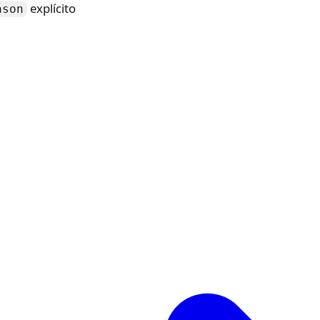
explícito
ason