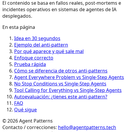
El contenido se basa en fallos reales, post-mortems e
incidentes operativos en sistemas de agentes de IA
desplegados.
En esta página
Idea en 30 segundos
Ejemplo del anti-pattern
Por qué aparece y qué sale mal
Enfoque correcto
Prueba rápida
Cómo se diferencia de otros anti-patterns
Agent Everywhere Problem vs Single-Step Agents
No Stop Conditions vs Single-Step Agents
Tool Calling for Everything vs Single-Step Agents
Autoevaluación: ¿tienes este anti-pattern?
FAQ
Qué sigue
©
2026
Agent Patterns
Contacto / correcciones:
hello@agentpatterns.tech