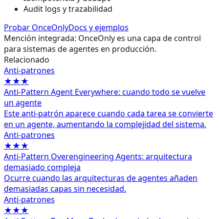
Audit logs y trazabilidad
Probar OnceOnly
Docs y ejemplos
Mención integrada: OnceOnly es una capa de control
para sistemas de agentes en producción.
Relacionado
Anti‑patrones
★★★
Anti-Pattern Agent Everywhere: cuando todo se vuelve
un agente
Este anti-patrón aparece cuando cada tarea se convierte
en un agente, aumentando la complejidad del sistema.
Anti‑patrones
★★★
Anti-Pattern Overengineering Agents: arquitectura
demasiado compleja
Ocurre cuando las arquitecturas de agentes añaden
demasiadas capas sin necesidad.
Anti‑patrones
★★★