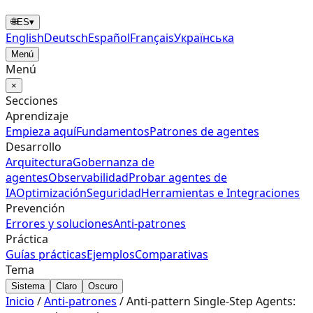
🌐
ES
▾
English
Deutsch
Español
Français
Українська
Menú
Menú
×
Secciones
Aprendizaje
Empieza aquí
Fundamentos
Patrones de agentes
Desarrollo
Arquitectura
Gobernanza de
agentes
Observabilidad
Probar agentes de
IA
Optimización
Seguridad
Herramientas e Integraciones
Prevención
Errores y soluciones
Anti‑patrones
Práctica
Guías prácticas
Ejemplos
Comparativas
Tema
Sistema
Claro
Oscuro
Inicio
/
Anti‑patrones
/
Anti-pattern Single-Step Agents: