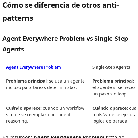
Cómo se diferencia de otros anti-
patterns
Agent Everywhere Problem vs Single-Step
Agents
Agent Everywhere Problem
Single-Step Agents
Problema principal:
se usa un agente
Problema principal:
i
incluso para tareas deterministas.
el agente sí se necesi
un paso sin loop.
Cuándo aparece:
cuando un workflow
Cuándo aparece:
cuan
simple se reemplaza por agent
tools/write se ejecuta
reasoning.
lógica de parada.
En resumen:
Agent Everywhere Problem
trata de