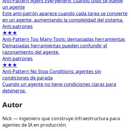
Anti-Pattern Agent Everywhere: cuando todo se vuelve
un agente
Este anti-patrón aparece cuando cada tarea se convierte
en un agente, aumentando la complejidad del sistema.
Anti‑patrones
★★★
Anti-Pattern Too Many Tools: demasiadas herramientas
Demasiadas herramientas pueden confundir el
razonamiento del agente.
Anti‑patrones
★★★
Anti-Pattern No Stop Conditions: agentes sin
condiciones de parada
Cuando un agente no tiene condiciones claras para
detenerse.
Autor
Nick — ingeniero que construye infraestructura para
agentes de IA en producción.