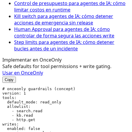
Control de presupuesto para agentes de IA: cómo
limitar costos en runtime
Kill switch para agentes de IA: cómo detener
acciones de emergencia sin release
Human Approval para agentes de IA: cómo
controlar de forma segura las acciones write
Step limits para agentes de IA: cómo detener
bucles antes de un incidente
Implementar en OnceOnly
Safe defaults for tool permissions + write gating.
Usar en OnceOnly
Copy
# onceonly guardrails (concept)

version: 1

tools:

  default_mode: read_only

  allowlist:

    - search.read

    - kb.read

    - http.get

writes:

  enabled: false
