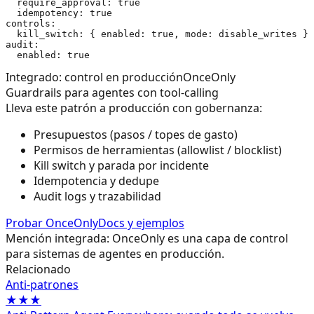
  require_approval: true

  idempotency: true

controls:

  kill_switch: { enabled: true, mode: disable_writes }

audit:

Integrado: control en producción
OnceOnly
Guardrails para agentes con tool-calling
Lleva este patrón a producción con gobernanza:
Presupuestos (pasos / topes de gasto)
Permisos de herramientas (allowlist / blocklist)
Kill switch y parada por incidente
Idempotencia y dedupe
Audit logs y trazabilidad
Probar OnceOnly
Docs y ejemplos
Mención integrada: OnceOnly es una capa de control
para sistemas de agentes en producción.
Relacionado
Anti‑patrones
★★★