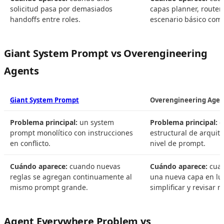
solicitud pasa por demasiados
capas planner, router
handoffs entre roles.
escenario básico com
Giant System Prompt vs Overengineering
Agents
Giant System Prompt
Overengineering Agen
Problema principal:
un system
Problema principal:
c
prompt monolítico con instrucciones
estructural de arquite
en conflicto.
nivel de prompt.
Cuándo aparece:
cuando nuevas
Cuándo aparece:
cuan
reglas se agregan continuamente al
una nueva capa en lu
mismo prompt grande.
simplificar y revisar m
Agent Everywhere Problem vs