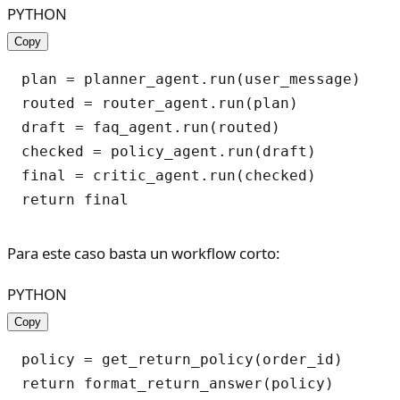
PYTHON
Copy
plan = planner_agent.run(user_message)

routed = router_agent.run(plan)

draft = faq_agent.run(routed)

checked = policy_agent.run(draft)

final = critic_agent.run(checked)

Para este caso basta un workflow corto:
PYTHON
Copy
policy = get_return_policy(order_id)
