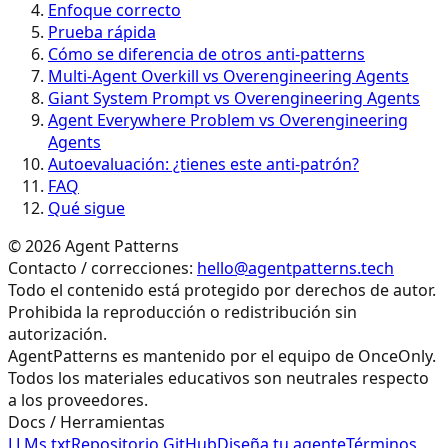
Enfoque correcto
Prueba rápida
Cómo se diferencia de otros anti-patterns
Multi-Agent Overkill vs Overengineering Agents
Giant System Prompt vs Overengineering Agents
Agent Everywhere Problem vs Overengineering
Agents
Autoevaluación: ¿tienes este anti-patrón?
FAQ
Qué sigue
©
2026
Agent Patterns
Contacto / correcciones:
hello@agentpatterns.tech
Todo el contenido está protegido por derechos de autor.
Prohibida la reproducción o redistribución sin
autorización.
AgentPatterns es mantenido por el equipo de OnceOnly.
Todos los materiales educativos son neutrales respecto
a los proveedores.
Docs / Herramientas
LLMs.txt
Repositorio GitHub
Diseña tu agente
Términos