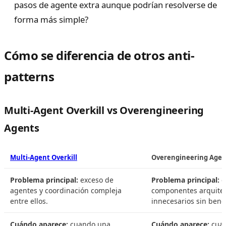
pasos de agente extra aunque podrían resolverse de
forma más simple?
Cómo se diferencia de otros anti-
patterns
Multi-Agent Overkill vs Overengineering
Agents
Multi-Agent Overkill
Overengineering Agen
Problema principal:
exceso de
Problema principal:
c
agentes y coordinación compleja
componentes arquitec
entre ellos.
innecesarios sin bene
Cuándo aparece:
cuando una
Cuándo aparece:
cuan