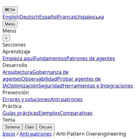
🌐
ES
▾
English
Deutsch
Español
Français
Українська
Menú
Menú
×
Secciones
Aprendizaje
Empieza aquí
Fundamentos
Patrones de agentes
Desarrollo
Arquitectura
Gobernanza de
agentes
Observabilidad
Probar agentes de
IA
Optimización
Seguridad
Herramientas e Integraciones
Prevención
Errores y soluciones
Anti‑patrones
Práctica
Guías prácticas
Ejemplos
Comparativas
Tema
Sistema
Claro
Oscuro
Inicio
/
Anti‑patrones
/
Anti-Pattern Overengineering