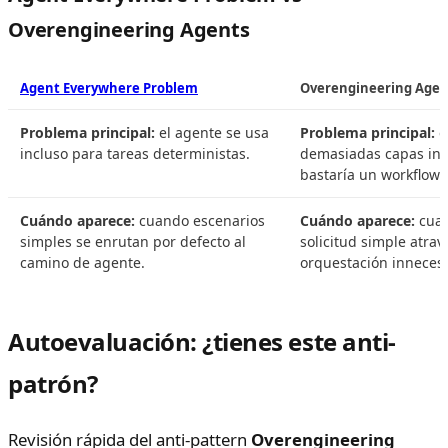
Overengineering Agents
Agent Everywhere Problem
Overengineering Agen
Problema principal:
el agente se usa
Problema principal:
e
incluso para tareas deterministas.
demasiadas capas in
bastaría un workflow 
Cuándo aparece:
cuando escenarios
Cuándo aparece:
cua
simples se enrutan por defecto al
solicitud simple atrav
camino de agente.
orquestación innecesa
Autoevaluación: ¿tienes este anti-
patrón?
Revisión rápida del anti-pattern
Overengineering