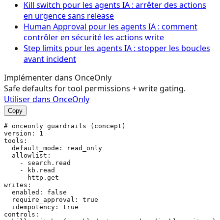
Kill switch pour les agents IA : arrêter des actions
en urgence sans release
Human Approval pour les agents IA : comment
contrôler en sécurité les actions write
Step limits pour les agents IA : stopper les boucles
avant incident
Implémenter dans OnceOnly
Safe defaults for tool permissions + write gating.
Utiliser dans OnceOnly
Copy
# onceonly guardrails (concept)

version: 1

tools:

  default_mode: read_only

  allowlist:

    - search.read

    - kb.read

    - http.get

writes:

  enabled: false

  require_approval: true

  idempotency: true

controls:
