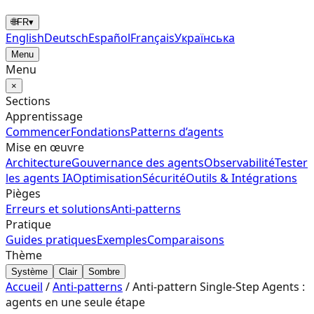
🌐
FR
▾
English
Deutsch
Español
Français
Українська
Menu
Menu
×
Sections
Apprentissage
Commencer
Fondations
Patterns d’agents
Mise en œuvre
Architecture
Gouvernance des agents
Observabilité
Tester
les agents IA
Optimisation
Sécurité
Outils & Intégrations
Pièges
Erreurs et solutions
Anti-patterns
Pratique
Guides pratiques
Exemples
Comparaisons
Thème
Système
Clair
Sombre
Accueil
/
Anti-patterns
/
Anti-pattern Single-Step Agents :
agents en une seule étape