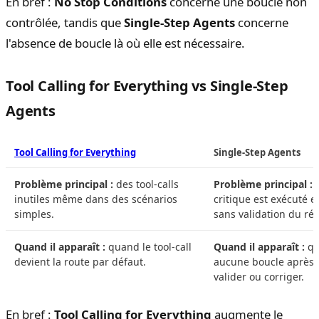
En bref :
No Stop Conditions
concerne une boucle non
contrôlée, tandis que
Single-Step Agents
concerne
l'absence de boucle là où elle est nécessaire.
Tool Calling for Everything vs Single-Step
Agents
Tool Calling for Everything
Single-Step Agents
Problème principal :
des tool-calls
Problème principal :
u
inutiles même dans des scénarios
critique est exécuté 
simples.
sans validation du rés
Quand il apparaît :
quand le tool-call
Quand il apparaît :
qu
devient la route par défaut.
aucune boucle après t
valider ou corriger.
En bref :
Tool Calling for Everything
augmente le