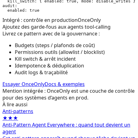
  kill_switch: { enabled: true, mode: disable_writes }

audit:

Intégré : contrôle en production
OnceOnly
Ajoutez des garde-fous aux agents tool-calling
Livrez ce pattern avec de la gouvernance :
Budgets (steps / plafonds de coût)
Permissions outils (allowlist / blocklist)
Kill switch & arrêt incident
Idempotence & déduplication
Audit logs & traçabilité
Essayer OnceOnly
Docs & exemples
Mention intégrée : OnceOnly est une couche de contrôle
pour des systèmes d’agents en prod.
À lire aussi
Anti-patterns
★★★
Anti-Pattern Agent Everywhere : quand tout devient un
agent