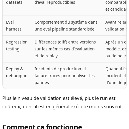
datasets
d'eval reproductibles
comparables
et candidat
Eval
Comportement du système dans
Avant releas
harness
une eval pipeline standardisée
validation d
Regression
Différences (diff) entre versions
Après un c
testing
sur les mêmes cas d'evaluation
modèle, de 
et de replay
ou de policy
Replay &
Incidents de production et
Quand il fa
debugging
failure traces pour analyser les
incident et 
pannes
d'une dégra
Plus le niveau de validation est élevé, plus le run est
coûteux, donc il est en général exécuté moins souvent.
Comment ça fonctionne