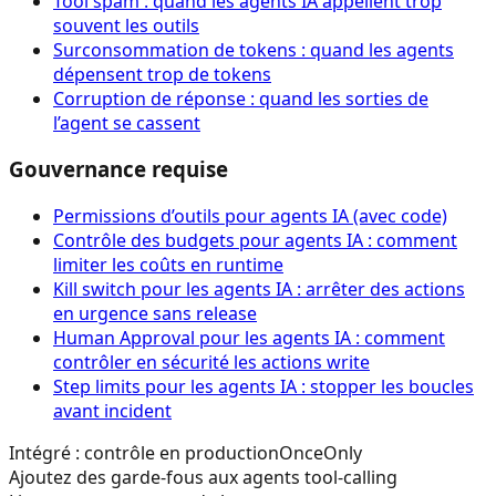
Tool spam : quand les agents IA appellent trop
souvent les outils
Surconsommation de tokens : quand les agents
dépensent trop de tokens
Corruption de réponse : quand les sorties de
l’agent se cassent
Gouvernance requise
Permissions d’outils pour agents IA (avec code)
Contrôle des budgets pour agents IA : comment
limiter les coûts en runtime
Kill switch pour les agents IA : arrêter des actions
en urgence sans release
Human Approval pour les agents IA : comment
contrôler en sécurité les actions write
Step limits pour les agents IA : stopper les boucles
avant incident
Intégré : contrôle en production
OnceOnly
Ajoutez des garde-fous aux agents tool-calling