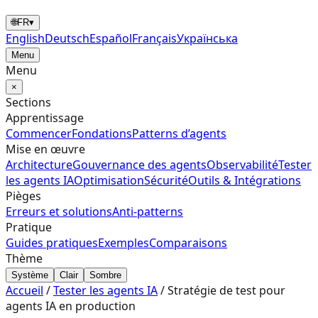
🌐
FR
▾
English
Deutsch
Español
Français
Українська
Menu
Menu
×
Sections
Apprentissage
Commencer
Fondations
Patterns d’agents
Mise en œuvre
Architecture
Gouvernance des agents
Observabilité
Tester
les agents IA
Optimisation
Sécurité
Outils & Intégrations
Pièges
Erreurs et solutions
Anti-patterns
Pratique
Guides pratiques
Exemples
Comparaisons
Thème
Système
Clair
Sombre
Accueil
/
Tester les agents IA
/
Stratégie de test pour
agents IA en production