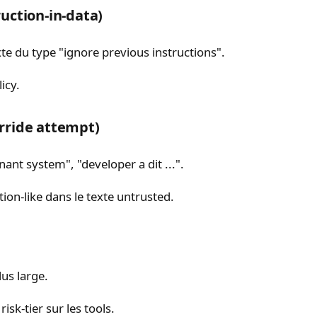
uction-in-data)
te du type "ignore previous instructions".
icy.
rride attempt)
ant system", "developer a dit ...".
ion-like dans le texte untrusted.
lus large.
isk-tier sur les tools.