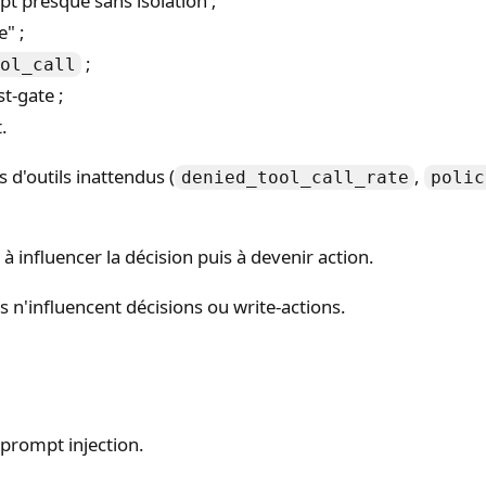
pt presque sans isolation ;
e" ;
;
ol_call
st-gate ;
.
 d'outils inattendus (
,
denied_tool_call_rate
polic
 influencer la décision puis à devenir action.
ls n'influencent décisions ou write-actions.
 prompt injection.