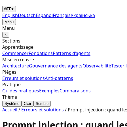
🌐
FR
▾
English
Deutsch
Español
Français
Українська
Menu
Menu
×
Sections
Apprentissage
Commencer
Fondations
Patterns d’agents
Mise en œuvre
Architecture
Gouvernance des agents
Observabilité
Tester 
Pièges
Erreurs et solutions
Anti-patterns
Pratique
Guides pratiques
Exemples
Comparaisons
Thème
Système
Clair
Sombre
Accueil
/
Erreurs et solutions
/
Prompt injection : quand l
Prompt injection : quand l