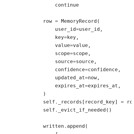
                continue

            row = MemoryRecord(

                user_id=user_id,

                key=key,

                value=value,

                scope=scope,

                source=source,

                confidence=confidence,

                updated_at=now,

                expires_at=expires_at,

            )

            self._records[record_key] = row
            self._evict_if_needed()

            written.append(
