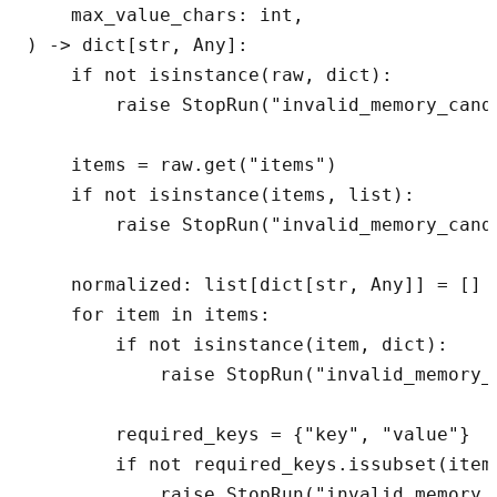
    max_value_chars: int,

) -> dict[str, Any]:

    if not isinstance(raw, dict):

        raise StopRun("invalid_memory_candi
    items = raw.get("items")

    if not isinstance(items, list):

        raise StopRun("invalid_memory_candi
    normalized: list[dict[str, Any]] = []

    for item in items:

        if not isinstance(item, dict):

            raise StopRun("invalid_memory_c
        required_keys = {"key", "value"}

        if not required_keys.issubset(item.
            raise StopRun("invalid_memory_c