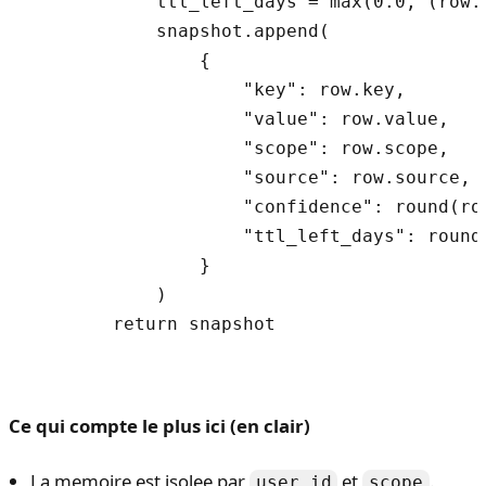
            ttl_left_days = max(0.0, (row.e
            snapshot.append(

                {

                    "key": row.key,

                    "value": row.value,

                    "scope": row.scope,

                    "source": row.source,

                    "confidence": round(row
                    "ttl_left_days": round(
                }

            )

        return snapshot

Ce qui compte le plus ici (en clair)
La memoire est isolee par
et
.
user_id
scope