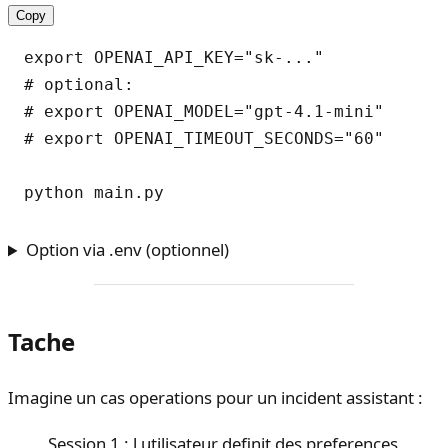
Copy
export OPENAI_API_KEY="sk-..."

# optional:

# export OPENAI_MODEL="gpt-4.1-mini"

# export OPENAI_TIMEOUT_SECONDS="60"

Option via .env (optionnel)
Tache
Imagine un cas operations pour un incident assistant :
Session 1 : l utilisateur definit des preferences