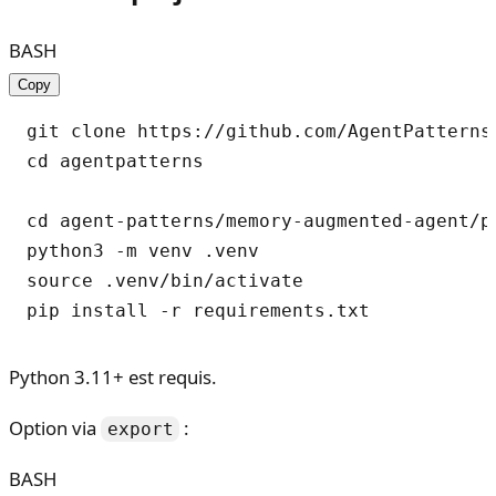
BASH
Copy
git clone https://github.com/AgentPatterns-
cd agentpatterns

cd agent-patterns/memory-augmented-agent/py
python3 -m venv .venv

source .venv/bin/activate

Python 3.11+ est requis.
Option via
:
export
BASH