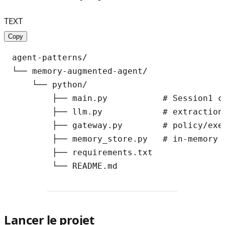
TEXT
Copy
agent-patterns/

└── memory-augmented-agent/

    └── python/

        ├── main.py           # Session1 c
        ├── llm.py            # extraction
        ├── gateway.py        # policy/exe
        ├── memory_store.py   # in-memory 
        ├── requirements.txt

Lancer le projet