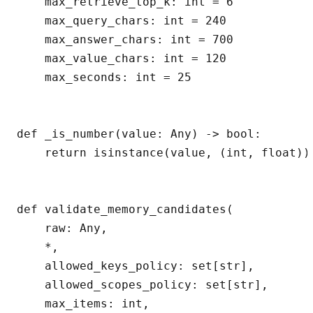
    max_retrieve_top_k: int = 6

    max_query_chars: int = 240

    max_answer_chars: int = 700

    max_value_chars: int = 120

    max_seconds: int = 25

def _is_number(value: Any) -> bool:

    return isinstance(value, (int, float))
def validate_memory_candidates(

    raw: Any,

    *,

    allowed_keys_policy: set[str],

    allowed_scopes_policy: set[str],

    max_items: int,
