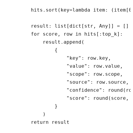
        hits.sort(key=lambda item: (item[0
        result: list[dict[str, Any]] = []

        for score, row in hits[:top_k]:

            result.append(

                {

                    "key": row.key,

                    "value": row.value,

                    "scope": row.scope,

                    "source": row.source,

                    "confidence": round(row
                    "score": round(score, 3
                }

            )

        return result
