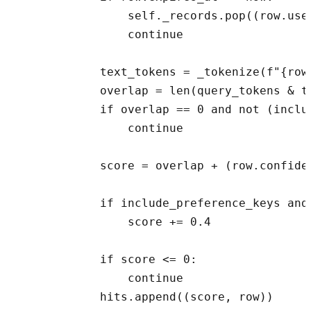
                self._records.pop((row.use
                continue

            text_tokens = _tokenize(f"{row.
            overlap = len(query_tokens & te
            if overlap == 0 and not (inclu
                continue

            score = overlap + (row.confiden
            if include_preference_keys and
                score += 0.4

            if score <= 0:

                continue

            hits.append((score, row))
