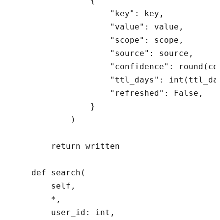
                {

                    "key": key,

                    "value": value,

                    "scope": scope,

                    "source": source,

                    "confidence": round(con
                    "ttl_days": int(ttl_day
                    "refreshed": False,

                }

            )

        return written

    def search(

        self,

        *,

        user_id: int,
