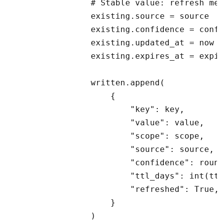
                # Stable value: refresh me
                existing.source = source

                existing.confidence = confi
                existing.updated_at = now

                existing.expires_at = expir
                written.append(

                    {

                        "key": key,

                        "value": value,

                        "scope": scope,

                        "source": source,

                        "confidence": round
                        "ttl_days": int(ttl
                        "refreshed": True,

                    }

                )
