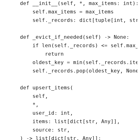
    def __init__(self, *, max_items: int):

        self.max_items = max_items

        self._records: dict[tuple[int, str,
    def _evict_if_needed(self) -> None:

        if len(self._records) <= self.max_i
            return

        oldest_key = min(self._records.ite
        self._records.pop(oldest_key, None)
    def upsert_items(

        self,

        *,

        user_id: int,

        items: list[dict[str, Any]],

        source: str,

    ) -> list[dict[str, Any]]:
