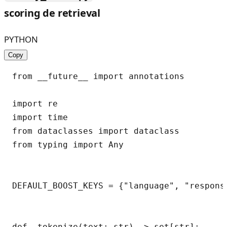
scoring de retrieval
PYTHON
Copy
from __future__ import annotations

import re

import time

from dataclasses import dataclass

from typing import Any

DEFAULT_BOOST_KEYS = {"language", "response
def _tokenize(text: str) -> set[str]:
