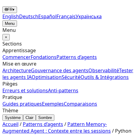
🌐
FR
▾
English
Deutsch
Español
Français
Українська
Menu
Menu
×
Sections
Apprentissage
Commencer
Fondations
Patterns d’agents
Mise en œuvre
Architecture
Gouvernance des agents
Observabilité
Tester
les agents IA
Optimisation
Sécurité
Outils & Intégrations
Pièges
Erreurs et solutions
Anti-patterns
Pratique
Guides pratiques
Exemples
Comparaisons
Thème
Système
Clair
Sombre
Accueil
/
Patterns d’agents
/
Pattern Memory-
Augmented Agent : Contexte entre les sessions
/
Python