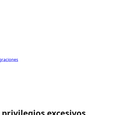
graciones
 privilegios excesivos