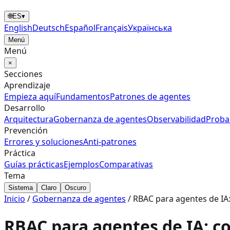
🌐
ES
▾
English
Deutsch
Español
Français
Українська
Menú
Menú
×
Secciones
Aprendizaje
Empieza aquí
Fundamentos
Patrones de agentes
Desarrollo
Arquitectura
Gobernanza de agentes
Observabilidad
Proba
Prevención
Errores y soluciones
Anti‑patrones
Práctica
Guías prácticas
Ejemplos
Comparativas
Tema
Sistema
Claro
Oscuro
Inicio
/
Gobernanza de agentes
/
RBAC para agentes de IA: 
RBAC para agentes de IA: con