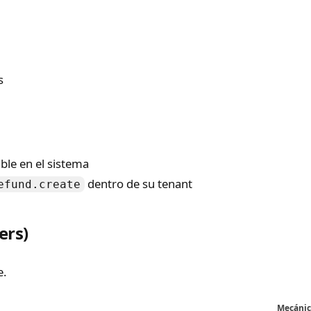
s
ible en el sistema
dentro de su tenant
efund.create
ers)
e.
Mecánic