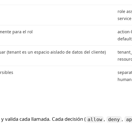
role a
service
ente para el rol
action
default
ar (tenant es un espacio aislado de datos del cliente)
tenant_
resour
rsibles
separa
human 
s y valida cada llamada. Cada decisión (
,
,
allow
deny
ap