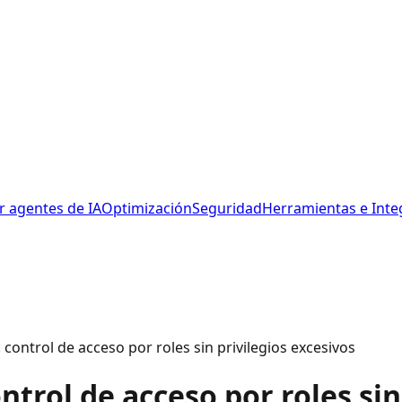
r agentes de IA
Optimización
Seguridad
Herramientas e Inte
control de acceso por roles sin privilegios excesivos
trol de acceso por roles sin