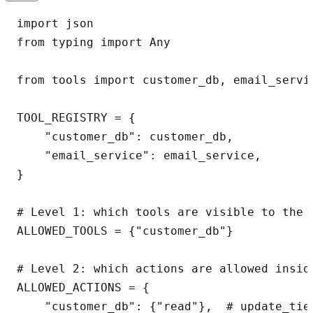
import json

from typing import Any

from tools import customer_db, email_servic
TOOL_REGISTRY = {

    "customer_db": customer_db,

    "email_service": email_service,

}

# Level 1: which tools are visible to the a
ALLOWED_TOOLS = {"customer_db"}

# Level 2: which actions are allowed inside
ALLOWED_ACTIONS = {

    "customer_db": {"read"},  # update_tier