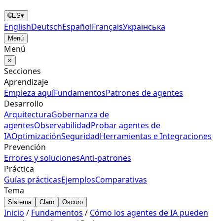
🌐
ES
▾
English
Deutsch
Español
Français
Українська
Menú
Menú
×
Secciones
Aprendizaje
Empieza aquí
Fundamentos
Patrones de agentes
Desarrollo
Arquitectura
Gobernanza de
agentes
Observabilidad
Probar agentes de
IA
Optimización
Seguridad
Herramientas e Integraciones
Prevención
Errores y soluciones
Anti‑patrones
Práctica
Guías prácticas
Ejemplos
Comparativas
Tema
Sistema
Claro
Oscuro
Inicio
/
Fundamentos
/
Cómo los agentes de IA pueden