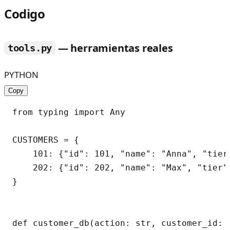
Codigo
— herramientas reales
tools.py
PYTHON
Copy
from typing import Any

CUSTOMERS = {

    101: {"id": 101, "name": "Anna", "tier
    202: {"id": 202, "name": "Max", "tier"
}

def customer_db(action: str, customer_id: 