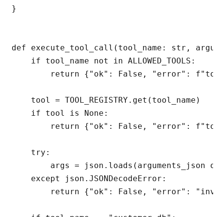
}

def execute_tool_call(tool_name: str, argu
    if tool_name not in ALLOWED_TOOLS:

        return {"ok": False, "error": f"to
    tool = TOOL_REGISTRY.get(tool_name)

    if tool is None:

        return {"ok": False, "error": f"too
    try:

        args = json.loads(arguments_json or
    except json.JSONDecodeError:

        return {"ok": False, "error": "inva