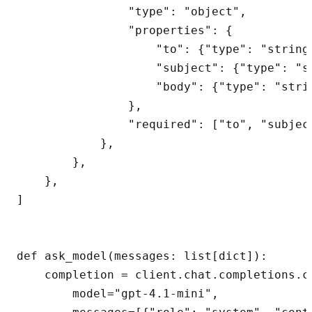
                "type": "object",

                "properties": {

                    "to": {"type": "string"
                    "subject": {"type": "st
                    "body": {"type": "strin
                },

                "required": ["to", "subject
            },

        },

    },

]

def ask_model(messages: list[dict]):

    completion = client.chat.completions.cr
        model="gpt-4.1-mini",
