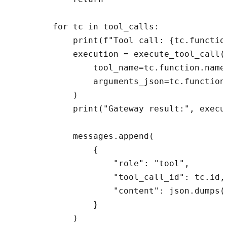
        for tc in tool_calls:

            print(f"Tool call: {tc.functio
            execution = execute_tool_call(

                tool_name=tc.function.name,
                arguments_json=tc.function.
            )

            print("Gateway result:", execut
            messages.append(

                {

                    "role": "tool",

                    "tool_call_id": tc.id,

                    "content": json.dumps(
                }

            )
