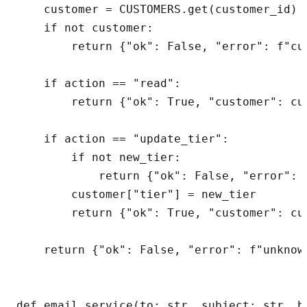
    customer = CUSTOMERS.get(customer_id)

    if not customer:

        return {"ok": False, "error": f"cu
    if action == "read":

        return {"ok": True, "customer": cus
    if action == "update_tier":

        if not new_tier:

            return {"ok": False, "error": "
        customer["tier"] = new_tier

        return {"ok": True, "customer": cus
    return {"ok": False, "error": f"unknown
def email_service(to: str, subject: str, bo