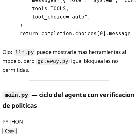
        messages=[{"role": "system", "cont
        tools=TOOLS,

        tool_choice="auto",

    )

Ojo:
puede mostrarle mas herramientas al
llm.py
modelo, pero
igual bloquea las no
gateway.py
permitidas.
— ciclo del agente con verificacion
main.py
de politicas
PYTHON
Copy