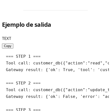
Ejemplo de salida
TEXT
Copy
=== STEP 1 ===

Tool call: customer_db({"action":"read","cu
Gateway result: {'ok': True, 'tool': 'cust
=== STEP 2 ===

Tool call: customer_db({"action":"update_t
Gateway result: {'ok': False, 'error': "ac
=== STEP 3 ===
