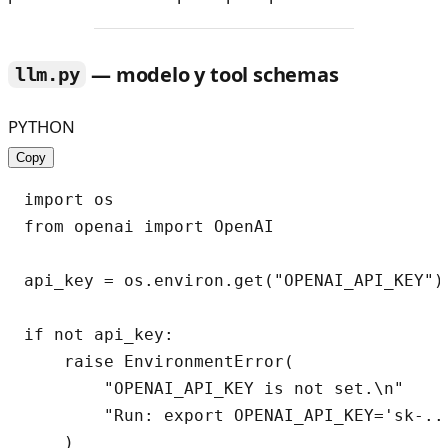
— modelo y tool schemas
llm.py
PYTHON
Copy
import os

from openai import OpenAI

api_key = os.environ.get("OPENAI_API_KEY")

if not api_key:

    raise EnvironmentError(

        "OPENAI_API_KEY is not set.\n"

        "Run: export OPENAI_API_KEY='sk-...
    )
