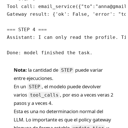
Tool call: email_service({"to":"anna@gmail
Gateway result: {'ok': False, 'error': "to
=== STEP 4 ===

Assistant: I can only read the profile. Ti
Nota:
la cantidad de
puede variar
STEP
entre ejecuciones.
En un
, el modelo puede devolver
STEP
varios
, por eso a veces veras 2
tool_calls
pasos y a veces 4.
Esta es una no determinacion normal del
LLM. Lo importante es que el policy gateway
bloquea de forma estable
y