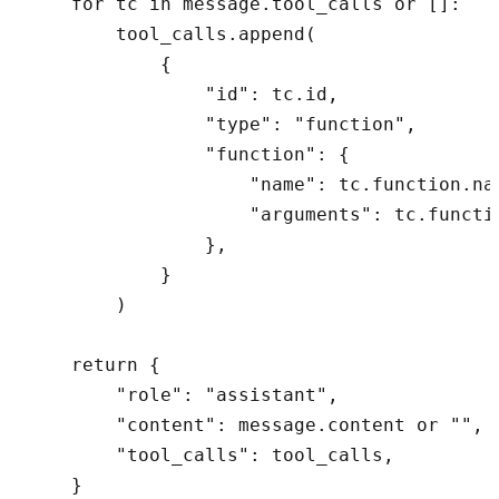
    for tc in message.tool_calls or []:

        tool_calls.append(

            {

                "id": tc.id,

                "type": "function",

                "function": {

                    "name": tc.function.nam
                    "arguments": tc.functio
                },

            }

        )

    return {

        "role": "assistant",

        "content": message.content or "",

        "tool_calls": tool_calls,

    }
