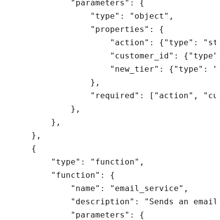
            "parameters": {

                "type": "object",

                "properties": {

                    "action": {"type": "st
                    "customer_id": {"type":
                    "new_tier": {"type": "s
                },

                "required": ["action", "cus
            },

        },

    },

    {

        "type": "function",

        "function": {

            "name": "email_service",

            "description": "Sends an email 
            "parameters": {
