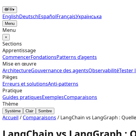
🌐
FR
▾
English
Deutsch
Español
Français
Українська
Menu
Menu
×
Sections
Apprentissage
Commencer
Fondations
Patterns d’agents
Mise en œuvre
Architecture
Gouvernance des agents
Observabilité
Tester 
Pièges
Erreurs et solutions
Anti-patterns
Pratique
Guides pratiques
Exemples
Comparaisons
Thème
Système
Clair
Sombre
Accueil
/
Comparaisons
/
LangChain vs LangGraph : Quelle 
LangChain vs LangGraph : Qu