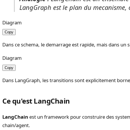
LangGraph est le plan du mecanisme, ou
Diagram
Copy
Dans ce schema, le demarrage est rapide, mais dans un scen
Diagram
Copy
Dans LangGraph, les transitions sont explicitement bornees
Ce qu'est LangChain
LangChain
est un framework pour construire des system
chain/agent.