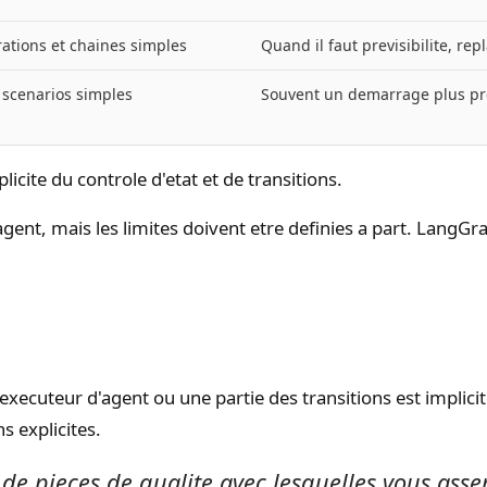
ations et chaines simples
Quand il faut previsibilite, rep
scenarios simples
Souvent un demarrage plus pre
licite du controle d'etat et de transitions.
agent, mais les limites doivent etre definies a part. LangG
cuteur d'agent ou une partie des transitions est implicite
s explicites.
e pieces de qualite avec lesquelles vous as