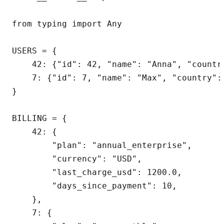
from typing import Any

USERS = {

    42: {"id": 42, "name": "Anna", "countr
    7: {"id": 7, "name": "Max", "country": 
}

BILLING = {

    42: {

        "plan": "annual_enterprise",

        "currency": "USD",

        "last_charge_usd": 1200.0,

        "days_since_payment": 10,

    },

    7: {
