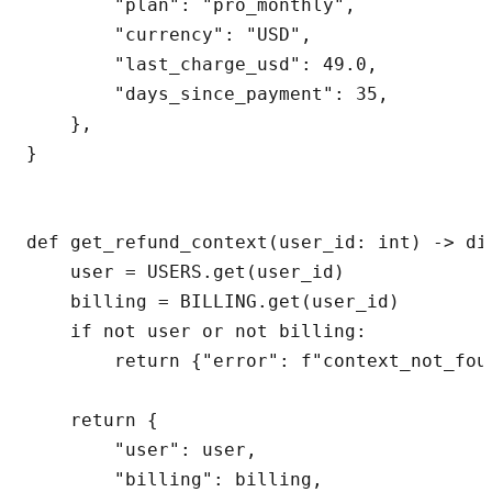
        "plan": "pro_monthly",

        "currency": "USD",

        "last_charge_usd": 49.0,

        "days_since_payment": 35,

    },

}

def get_refund_context(user_id: int) -> dic
    user = USERS.get(user_id)

    billing = BILLING.get(user_id)

    if not user or not billing:

        return {"error": f"context_not_foun
    return {

        "user": user,

        "billing": billing,
