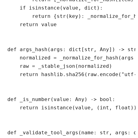
    if isinstance(value, dict):

        return {str(key): _normalize_for_h
    return value

def args_hash(args: dict[str, Any]) -> str:
    normalized = _normalize_for_hash(args o
    raw = _stable_json(normalized)

    return hashlib.sha256(raw.encode("utf-8
def _is_number(value: Any) -> bool:

    return isinstance(value, (int, float))
def _validate_tool_args(name: str, args: d