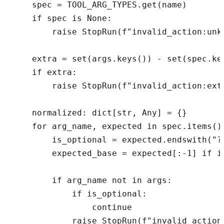
    spec = TOOL_ARG_TYPES.get(name)

    if spec is None:

        raise StopRun(f"invalid_action:unkn
    extra = set(args.keys()) - set(spec.key
    if extra:

        raise StopRun(f"invalid_action:extr
    normalized: dict[str, Any] = {}

    for arg_name, expected in spec.items():
        is_optional = expected.endswith("?"
        expected_base = expected[:-1] if is
        if arg_name not in args:

            if is_optional:

                continue

            raise StopRun(f"invalid_action