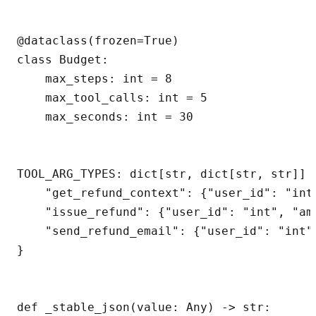
@dataclass(frozen=True)

class Budget:

    max_steps: int = 8

    max_tool_calls: int = 5

    max_seconds: int = 30

TOOL_ARG_TYPES: dict[str, dict[str, str]] =
    "get_refund_context": {"user_id": "int"
    "issue_refund": {"user_id": "int", "am
    "send_refund_email": {"user_id": "int"
}

def _stable_json(value: Any) -> str:
