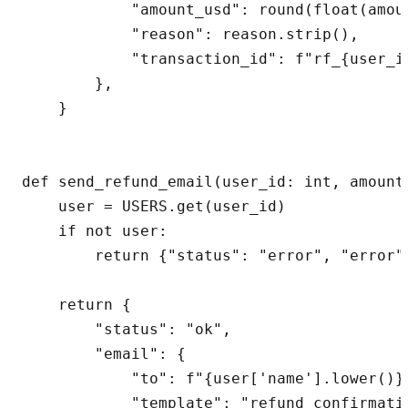
            "amount_usd": round(float(amoun
            "reason": reason.strip(),

            "transaction_id": f"rf_{user_id
        },

    }

def send_refund_email(user_id: int, amount
    user = USERS.get(user_id)

    if not user:

        return {"status": "error", "error"
    return {

        "status": "ok",

        "email": {

            "to": f"{user['name'].lower()}@
            "template": "refund_confirmatio