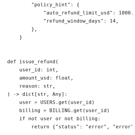
        "policy_hint": {

            "auto_refund_limit_usd": 1000.0
            "refund_window_days": 14,

        },

    }

def issue_refund(

    user_id: int,

    amount_usd: float,

    reason: str,

) -> dict[str, Any]:

    user = USERS.get(user_id)

    billing = BILLING.get(user_id)

    if not user or not billing:

        return {"status": "error", "error"