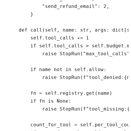
            "send_refund_email": 2,

        }

    def call(self, name: str, args: dict[st
        self.tool_calls += 1

        if self.tool_calls > self.budget.ma
            raise StopRun("max_tool_calls")
        if name not in self.allow:

            raise StopRun(f"tool_denied:{na
        fn = self.registry.get(name)

        if fn is None:

            raise StopRun(f"tool_missing:{n
        count_for_tool = self.per_tool_coun