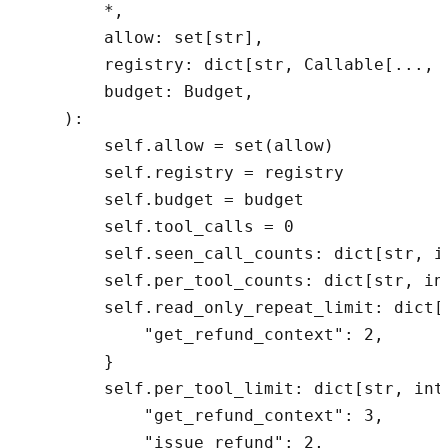
        *,

        allow: set[str],

        registry: dict[str, Callable[..., d
        budget: Budget,

    ):

        self.allow = set(allow)

        self.registry = registry

        self.budget = budget

        self.tool_calls = 0

        self.seen_call_counts: dict[str, in
        self.per_tool_counts: dict[str, int
        self.read_only_repeat_limit: dict[s
            "get_refund_context": 2,

        }

        self.per_tool_limit: dict[str, int]
            "get_refund_context": 3,

            "issue_refund": 2,
