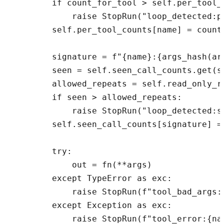
        if count_for_tool > self.per_tool_l
            raise StopRun("loop_detected:pe
        self.per_tool_counts[name] = count_
        signature = f"{name}:{args_hash(arg
        seen = self.seen_call_counts.get(si
        allowed_repeats = self.read_only_re
        if seen > allowed_repeats:

            raise StopRun("loop_detected:si
        self.seen_call_counts[signature] = 
        try:

            out = fn(**args)

        except TypeError as exc:

            raise StopRun(f"tool_bad_args:{
        except Exception as exc:

            raise StopRun(f"tool_error:{nam