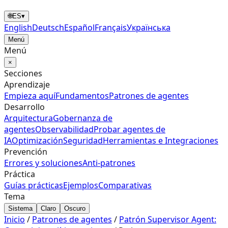
🌐
ES
▾
English
Deutsch
Español
Français
Українська
Menú
Menú
×
Secciones
Aprendizaje
Empieza aquí
Fundamentos
Patrones de agentes
Desarrollo
Arquitectura
Gobernanza de
agentes
Observabilidad
Probar agentes de
IA
Optimización
Seguridad
Herramientas e Integraciones
Prevención
Errores y soluciones
Anti‑patrones
Práctica
Guías prácticas
Ejemplos
Comparativas
Tema
Sistema
Claro
Oscuro
Inicio
/
Patrones de agentes
/
Patrón Supervisor Agent: