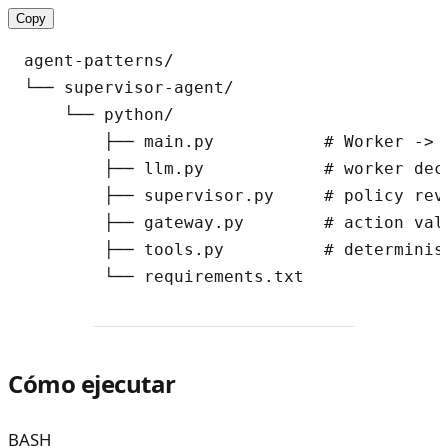
Copy
agent-patterns/

└── supervisor-agent/

    └── python/

        ├── main.py           # Worker -> 
        ├── llm.py            # worker deci
        ├── supervisor.py     # policy rev
        ├── gateway.py        # action val
        ├── tools.py          # determinis
Cómo ejecutar
BASH