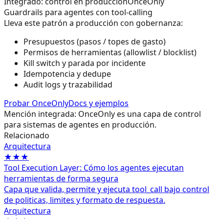
Integrado: control en producción
OnceOnly
Guardrails para agentes con tool-calling
Lleva este patrón a producción con gobernanza:
Presupuestos (pasos / topes de gasto)
Permisos de herramientas (allowlist / blocklist)
Kill switch y parada por incidente
Idempotencia y dedupe
Audit logs y trazabilidad
Probar OnceOnly
Docs y ejemplos
Mención integrada: OnceOnly es una capa de control
para sistemas de agentes en producción.
Relacionado
Arquitectura
★★★
Tool Execution Layer: Cómo los agentes ejecutan
herramientas de forma segura
Capa que valida, permite y ejecuta tool_call bajo control
de politicas, limites y formato de respuesta.
Arquitectura