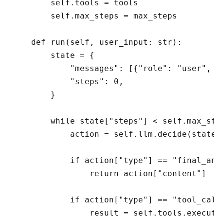
        self.tools = tools

        self.max_steps = max_steps

    def run(self, user_input: str):

        state = {

            "messages": [{"role": "user", "
            "steps": 0,

        }

        while state["steps"] < self.max_ste
            action = self.llm.decide(state[
            if action["type"] == "final_ans
                return action["content"]

            if action["type"] == "tool_call
                result = self.tools.execut