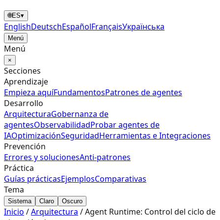
🌐
ES
▾
English
Deutsch
Español
Français
Українська
Menú
Menú
×
Secciones
Aprendizaje
Empieza aquí
Fundamentos
Patrones de agentes
Desarrollo
Arquitectura
Gobernanza de
agentes
Observabilidad
Probar agentes de
IA
Optimización
Seguridad
Herramientas e Integraciones
Prevención
Errores y soluciones
Anti‑patrones
Práctica
Guías prácticas
Ejemplos
Comparativas
Tema
Sistema
Claro
Oscuro
Inicio
/
Arquitectura
/
Agent Runtime: Control del ciclo de