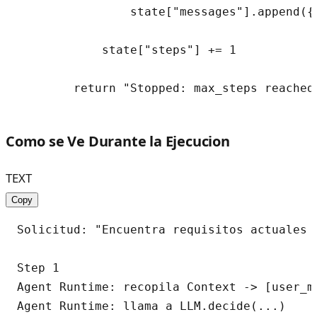
                state["messages"].append({
            state["steps"] += 1

Como se Ve Durante la Ejecucion
TEXT
Copy
Solicitud: "Encuentra requisitos actuales 
Step 1

Agent Runtime: recopila Context -> [user_me
Agent Runtime: llama a LLM.decide(...)
