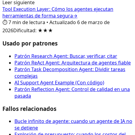
Leer siguiente
Tool Execution Layer: Cómo los agentes ejecutan
herramientas de forma segura
→
⏱️
7
min de lectura
•
Actualizado
6 de marzo de
2026
Dificultad
:
★★★
Usado por patrones
Patrón Research Agent: Buscar, verificar, citar
Patrón ReAct Agent: Arquitectura de agentes fiable
Patrón Task Decomposition Agent: Dividir tareas
complejas
AI Support Agent Example (Con código)
Patrón Reflection Agent: Control de calidad en una
pasada
Fallos relacionados
Bucle infinito de agente: cuando un agente de IA no
se detiene
Explosión de presupuesto: cuando los costos del